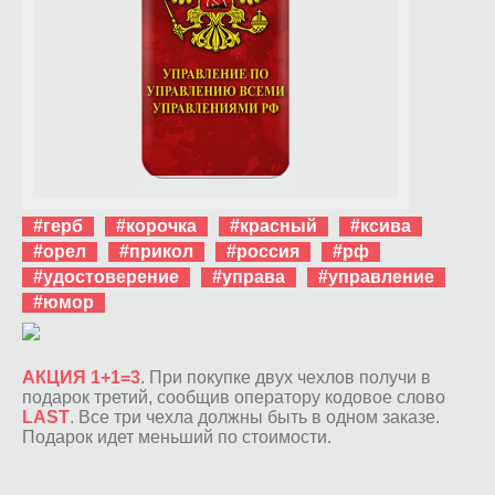
#герб
#корочка
#красный
#ксива
#орел
#прикол
#россия
#рф
#удостоверение
#управа
#управление
#юмор
АКЦИЯ 1+1=3
. При покупке двух чехлов получи в
подарок третий, сообщив оператору кодовое слово
LAST
. Все три чехла должны быть в одном заказе.
Подарок идет меньший по стоимости.