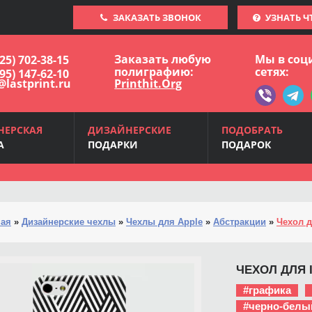
ЗАКАЗАТЬ ЗВОНОК
УЗНАТЬ Ч
Заказать любую
Мы в соц
925) 702-38-15
полиграфию:
сетях:
495) 147-62-10
@lastprint.ru
Printhit.Org
НЕРСКАЯ
ДИЗАЙНЕРСКИЕ
ПОДОБРАТЬ
А
ПОДАРКИ
ПОДАРОК
ная
»
Дизайнерские чехлы
»
Чехлы для Apple
»
Абстракции
»
Чехол д
ЧЕХОЛ ДЛЯ 
#графика
#черно-белы