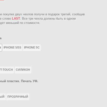
ри покупке двух чехлов получи в подарок третий, сообщив
ое слово
LAST
. Все три чехла должны быть в одном
идет меньший по стоимости.
а
6
IPHONE 5/5S
IPHONE 5C
FT-TOUCH
СИЛИКОН
ный пластик. Печать УФ.
ЛЫЙ
ПРОЗРАЧНЫЙ