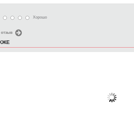
Хорошо
 отзыв
АКЖЕ
Чехол для iPhone 5 / SE
Чехол для iPhone 5 / SE
Чехол д
2016 Конфеты
2016 killzone штурмовик
20
650 руб.
650 руб.
6