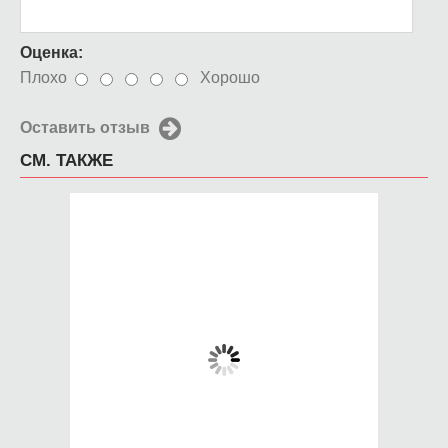
Оценка:
Плохо
Хорошо
Оставить отзыв
СМ. ТАКЖЕ
Чехол для iPhone 5 /
Чехол для iPhone 5 /
SE 2016 любовь
SE 2016 Fallout
смерть
kasino
650 руб.
650 руб.