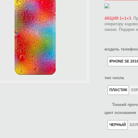
АКЦИЯ 1+1=3
. П
оператору кодов
заказе. Подарок 
модель телефон
IPHONE SE 201
тип чехла
ПЛАСТИК
SO
Тонкий проч
цвет основания
ЧЕРНЫЙ
БЕ