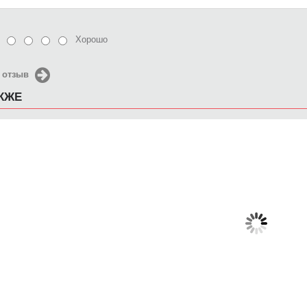
Хорошо
 отзыв
АКЖЕ
Чехол для iPhone 5 / SE
Чехол для iPhone 5 / SE
Чехол д
2016 Бокал коктейля2
2016 Find Your Icon
2016 Pa
650 руб.
650 руб.
6