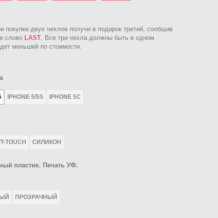
ри покупке двух чехлов получи в подарок третий, сообщив
ое слово
LAST
. Все три чехла должны быть в одном
идет меньший по стоимости.
а
6
IPHONE 5/5S
IPHONE 5C
FT-TOUCH
СИЛИКОН
ный пластик. Печать УФ.
ЛЫЙ
ПРОЗРАЧНЫЙ