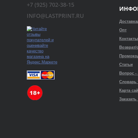
+7 (925) 702-38-15
ИНФО
INFO@LASTPRINT.RU
Доставка
Опт
Контакты
Возврат/
Промоко
Статьи
Вопрос -
Словарь
Карта са
Заказать 