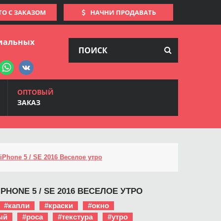
ТО С ЗАКАЗОМ
НАЧНИ ПРОДАВАТЬ
иальных
ОПТОВЫЙ
ЗАКАЗ
iPhone 5 / SE 2016 Веселое утро
PHONE 5 / SE 2016 ВЕСЕЛОЕ УТРО
#капли
#краски
#окно
ый
#роса
#текстура
#утро