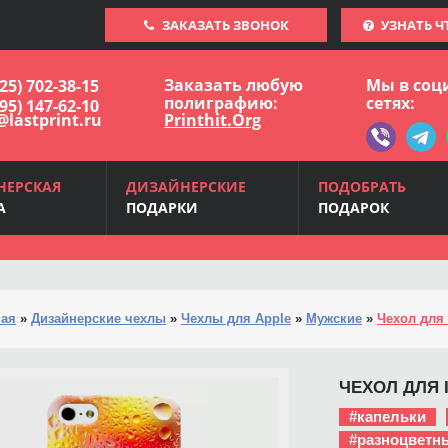
ЗАКАЗАТЬ ЗВОНОК
УЗНАТЬ Ч
Заказать любую
Мы в соц
925) 702-38-15
полиграфию:
сетях:
495) 147-62-10
@lastprint.ru
Printhit.Org
НЕРСКАЯ
ДИЗАЙНЕРСКИЕ
ПОДОБРАТЬ
А
ПОДАРКИ
ПОДАРОК
ная
»
Дизайнерские чехлы
»
Чехлы для Apple
»
Мужские
»
Чехол для 
ЧЕХОЛ ДЛЯ I
#капельки
#разноцветн