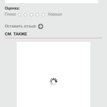
Оценка:
Плохо
Хорошо
Оставить отзыв
СМ. ТАКЖЕ
Чехол для iPhone
Чехол для iPhone
4/4s Горящая спичка
4/4s Фантастический
лес3
650 руб.
650 руб.