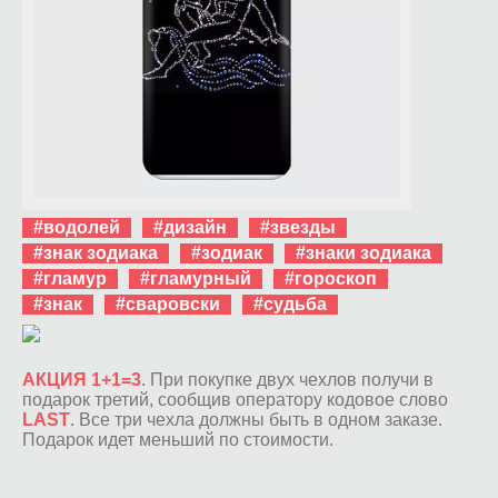
#водолей
#дизайн
#звезды
#знак зодиака
#зодиак
#знаки зодиака
#гламур
#гламурный
#гороскоп
#знак
#сваровски
#судьба
АКЦИЯ 1+1=3
. При покупке двух чехлов получи в
подарок третий, сообщив оператору кодовое слово
LAST
. Все три чехла должны быть в одном заказе.
Подарок идет меньший по стоимости.