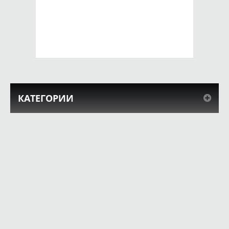
SE 2016 Ковбойка
SE 2016 Котёнок в
(Пин-ап)
коробочке
650 руб.
650 руб.
КУПИТЬ
КУПИТЬ
КАТЕГОРИИ