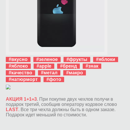
#вкусно
#зеленое
#фрукты
#яблоки
#яблоко
#apple
#бренд
#знак
#качество
#метал
#макро
#натюрморт
#фото
АКЦИЯ 1+1=3
. При покупке двух чехлов получи в
подарок третий, сообщив оператору кодовое слово
LAST
. Все три чехла должны быть в одном заказе.
Подарок идет меньший по стоимости.