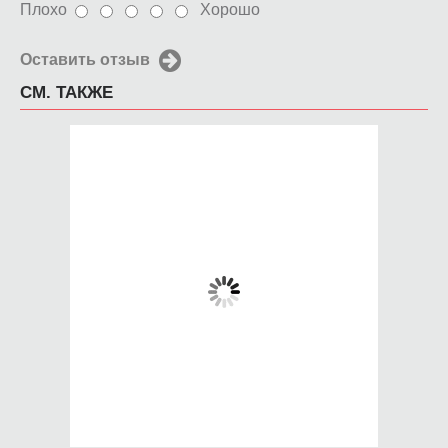
Плохо
Хорошо
Оставить отзыв
СМ. ТАКЖЕ
Чехол для iPhone 5 /
Чехол для iPhone 5 /
SE 2016 Анджелина
SE 2016 Нью-Йорк
Джоли
650 руб.
650 руб.
КУПИТЬ
КУПИТЬ