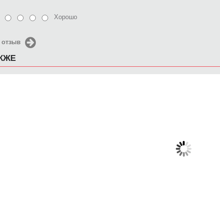
Хорошо
 отзыв
АКЖЕ
Чехол для iPhone 5 / SE
Чехол для iPhone 5 / SE
Чехол д
2016 Aquarelle
2016 Цыеты
2016
650 руб.
650 руб.
6
КУПИТЬ
КУПИТЬ