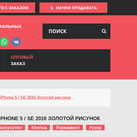
ТО С ЗАКАЗОМ
НАЧНИ ПРОДАВАТЬ
иальных
ОПТОВЫЙ
ЗАКАЗ
iPhone 5 / SE 2016 Золотой рисунок
PHONE 5 / SE 2016 ЗОЛОТОЙ РИСУНОК
искусство
#лепка
#орнамент
#узор