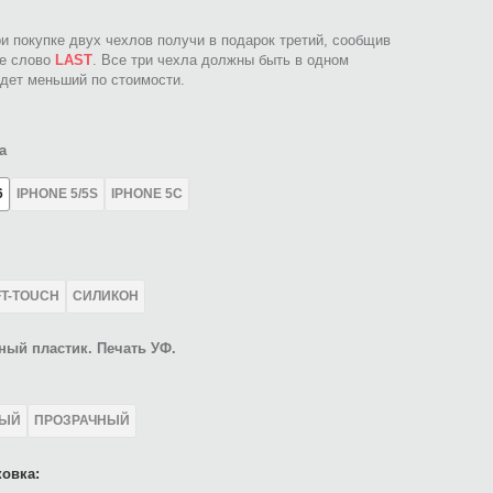
ри покупке двух чехлов получи в подарок третий, сообщив
ое слово
LAST
. Все три чехла должны быть в одном
идет меньший по стоимости.
а
6
IPHONE 5/5S
IPHONE 5C
FT-TOUCH
СИЛИКОН
ный пластик. Печать УФ.
ЛЫЙ
ПРОЗРАЧНЫЙ
овка: