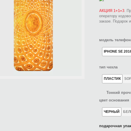
АКЦИЯ 1+1=3
. П
оператору кодов
заказе. Подарок 
модель телефон
IPHONE SE 201
тип чехла
ПЛАСТИК
SO
Тонкий проч
цвет основания
ЧЕРНЫЙ
БЕ
подарочная упак