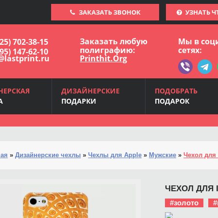
ЗАКАЗАТЬ ЗВОНОК
УЗНАТЬ Ч
Заказать любую
Мы в соц
925) 702-38-15
полиграфию:
сетях:
495) 147-62-10
@lastprint.ru
Printhit.Org
НЕРСКАЯ
ДИЗАЙНЕРСКИЕ
ПОДОБРАТЬ
А
ПОДАРКИ
ПОДАРОК
ная
»
Дизайнерские чехлы
»
Чехлы для Apple
»
Мужские
»
Чехол для 
ЧЕХОЛ ДЛЯ I
#золото
#