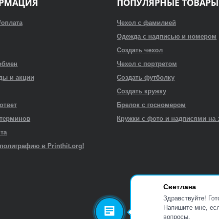
РМАЦИЯ
ПОПУЛЯРНЫЕ ТОВАРЫ
/оплата
Чехол с фамилией
Одежда с надписью и номером
Создать чехол
обмен
Чехол с портретом
ды и акции
Создать футболку
Создать кружку
 ответ
Брелок с госномером
 терминов
Кружки с фото и надписями на 
йта
полиграфию в Printhit.org!
Светлана
Здравствуйте! Гот
Напишите мне, есл
вопросы.