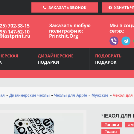
ЗАКАЗАТЬ ЗВОНОК
УЗНАТЬ Ч
Заказать любую
Мы в соц
925) 702-38-15
полиграфию:
сетях:
495) 147-62-10
@lastprint.ru
Printhit.Org
НЕРСКАЯ
ДИЗАЙНЕРСКИЕ
ПОДОБРАТЬ
А
ПОДАРКИ
ПОДАРОК
ная
»
Дизайнерские чехлы
»
Чехлы для Apple
»
Мужские
»
Чехол для i
ЧЕХОЛ ДЛЯ I
#знаки
#м
#хаос