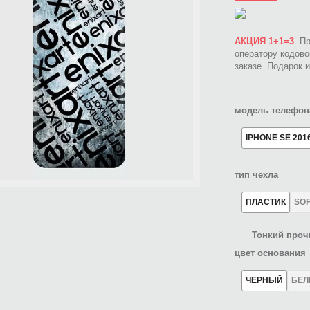
АКЦИЯ 1+1=3
. П
оператору кодов
заказе. Подарок 
модель телефон
IPHONE SE 201
тип чехла
ПЛАСТИК
SO
Тонкий проч
цвет основания
ЧЕРНЫЙ
БЕ