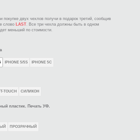
ри покупке двух чехлов получи в подарок третий, сообщив
ое слово
LAST
. Все три чехла должны быть в одном
идет меньший по стоимости.
а
6
IPHONE 5/5S
IPHONE 5C
FT-TOUCH
СИЛИКОН
ный пластик. Печать УФ.
ЛЫЙ
ПРОЗРАЧНЫЙ