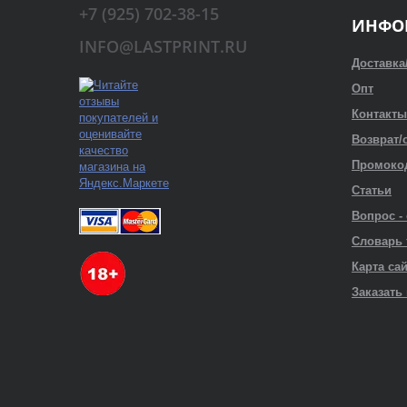
+7 (925) 702-38-15
ИНФО
INFO@LASTPRINT.RU
Доставка
Опт
Контакты
Возврат/
Промоко
Статьи
Вопрос -
Словарь
Карта са
Заказать 