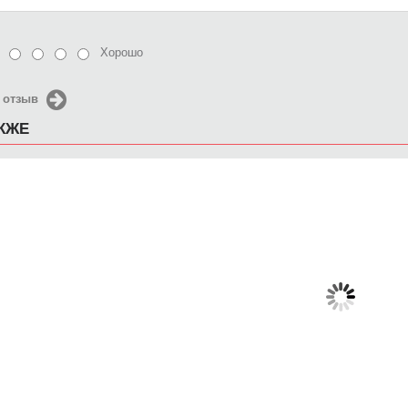
Хорошо
 отзыв
АКЖЕ
Чехол для iPhone 5 / SE
Чехол для iPhone 5 / SE
Чехол д
2016 chocolate
2016 Брызги
2016 
650 руб.
650 руб.
6