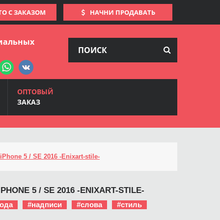
ТО С ЗАКАЗОМ
НАЧНИ ПРОДАВАТЬ
иальных
ОПТОВЫЙ
ЗАКАЗ
Phone 5 / SE 2016 -Enixart-stile-
PHONE 5 / SE 2016 -ENIXART-STILE-
ода
#надписи
#слова
#стиль