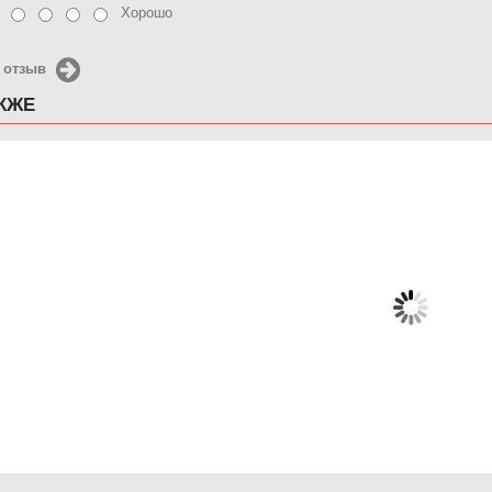
Хорошо
 отзыв
АКЖЕ
Чехол для iPhone 4/4s
Чехол для iPhone 4/4s La
Чехол 
Новогодний ангел
Fraise
Абс
650 руб.
650 руб.
6
КУПИТЬ
КУПИТЬ