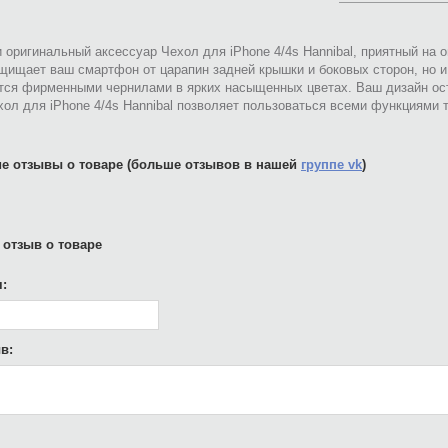
 оригинальный аксессуар Чехол для iPhone 4/4s Hannibal, приятный на 
щищает ваш смартфон от царапин задней крышки и боковых сторон, но 
тся фирменными чернилами в ярких насыщенных цветах. Ваш дизайн ост
ол для iPhone 4/4s Hannibal позволяет пользоваться всеми функциями 
е отзывы о товаре (больше отзывов в нашей
группе vk
)
 отзыв о товаре
:
в: