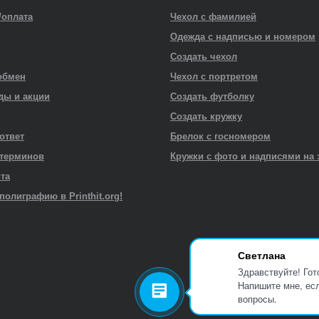
/оплата
Чехол с фамилией
Одежда с надписью и номером
Создать чехол
обмен
Чехол с портретом
ды и акции
Создать футболку
Создать кружку
 ответ
Брелок с госномером
 терминов
Кружки с фото и надписями на 
йта
полиграфию в Printhit.org!
Светлана
Здравствуйте! Гот
Напишите мне, есл
вопросы.