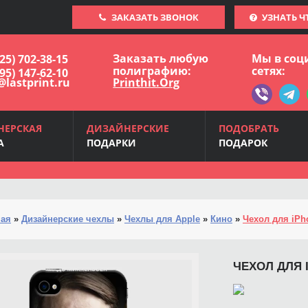
ЗАКАЗАТЬ ЗВОНОК
УЗНАТЬ Ч
Заказать любую
Мы в соц
925) 702-38-15
полиграфию:
сетях:
495) 147-62-10
@lastprint.ru
Printhit.Org
НЕРСКАЯ
ДИЗАЙНЕРСКИЕ
ПОДОБРАТЬ
А
ПОДАРКИ
ПОДАРОК
ная
»
Дизайнерские чехлы
»
Чехлы для Apple
»
Кино
»
Чехол для iPho
ЧЕХОЛ ДЛЯ 