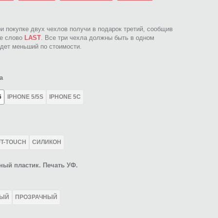
ри покупке двух чехлов получи в подарок третий, сообщив
ое слово
LAST
. Все три чехла должны быть в одном
идет меньший по стоимости.
а
6
IPHONE 5/5S
IPHONE 5C
FT-TOUCH
СИЛИКОН
ный пластик. Печать УФ.
ЛЫЙ
ПРОЗРАЧНЫЙ