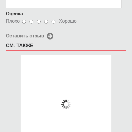
Оценка:
Плохо
Хорошо
Оставить отзыв
СМ. ТАКЖЕ
Чехол для iPhone 5 /
Чехол для iPhone 5 /
SE 2016 свобода
SE 2016
равенство братство
Серебрянный лис
650 руб.
650 руб.