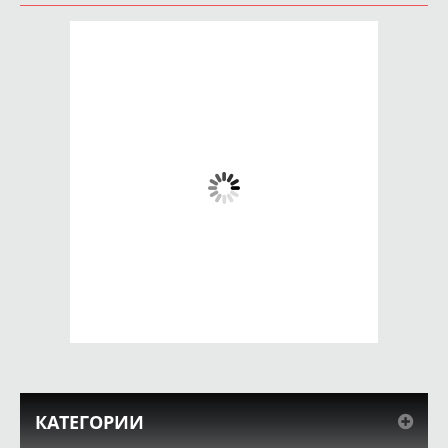
Чехол для iPhone 5 /
Чехол для iPhone 5 /
SE 2016
SE 2016 сердце в
Париж..Париж
крови
650 руб.
650 руб.
КУПИТЬ
КУПИТЬ
КАТЕГОРИИ