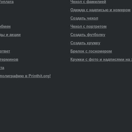
/оплата
Чехол с фамилией
Одежда с надписью и номером
Создать чехол
обмен
Чехол с портретом
ды и акции
Создать футболку
Создать кружку
 ответ
Брелок с госномером
 терминов
Кружки с фото и надписями на 
йта
полиграфию в Printhit.org!