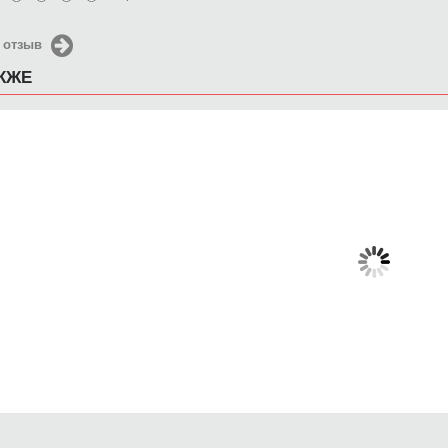
 отзыв
АКЖЕ
Чехол для iPhone 5 / SE
Чехол для iPhone 5 / SE
Чехол д
2016 Даяна в паре
2016 вкусная кровь
2016
650 руб.
650 руб.
6
КУПИТЬ
КУПИТЬ