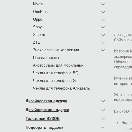
Nokia
OnePlus
Oppo
Sony
Xiaomi
Легендарн
Саймона и
ZTE
Эксклюзивные коллекции
История К
эксперим
Парные чехлы
Облаченн
Аксессуары для мобильных
справедл
Чехлы для телефона BQ
Именно эт
Чехлы для телефона GT
интернет-
Чехлы для телефона Алкатель
Этот чехо
индивиду
Дизайнерская одежда
Дизайнерские подарки
Выбирая ч
Толстовки ВУЗОВ
Надеж
Подобрать подарок
повер