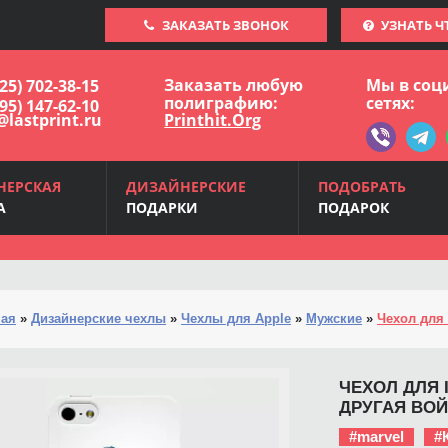
ЗАКАЗАТЬ ЗВОНОК
УЗНАТЬ Ч
Заказать любую
Мы в соц
925) 702-38-15
полиграфию:
сетях:
495) 147-62-10
@lastprint.ru
Printhit.Org
НЕРСКАЯ
ДИЗАЙНЕРСКИЕ
ПОДОБРАТЬ
А
ПОДАРКИ
ПОДАРОК
ная
»
Дизайнерские чехлы
»
Чехлы для Apple
»
Мужские
»
Чехол для 
ЧЕХОЛ ДЛЯ I
ДРУГАЯ ВО
#marvel
#