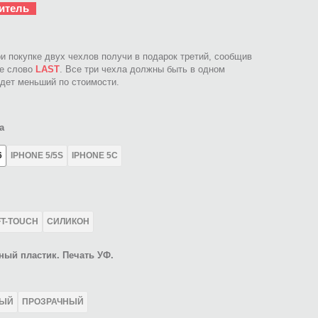
итель
ри покупке двух чехлов получи в подарок третий, сообщив
ое слово
LAST
. Все три чехла должны быть в одном
идет меньший по стоимости.
а
6
IPHONE 5/5S
IPHONE 5C
FT-TOUCH
СИЛИКОН
ный пластик. Печать УФ.
ЛЫЙ
ПРОЗРАЧНЫЙ