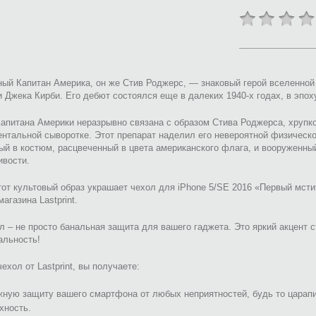
ый Капитан Америка, он же Стив Роджерс, — знаковый герой вселенной
 Джека Кирби. Его дебют состоялся еще в далеких 1940-х годах, в эпох
апитана Америки неразрывно связана с образом Стива Роджерса, хрупк
ентальной сыворотке. Этот препарат наделил его невероятной физичес
ый в костюм, расцвеченный в цвета американского флага, и вооруженн
ивости.
от культовый образ украшает чехол для iPhone 5/SE 2016 «Первый мсти
магазина Lastprint.
л – не просто банальная защита для вашего гаджета. Это яркий акцент с
альность!
ехол от Lastprint, вы получаете:
ную защиту вашего смартфона от любых неприятностей, будь то царапи
хность.