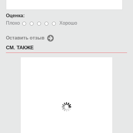
Оценка:
Плохо
Хорошо
Оставить отзыв
СМ. ТАКЖЕ
Чехол для iPhone
Чехол для iPhone
4/4s BI ORIGINAL
4/4s кофейные зерна
650 руб.
650 руб.