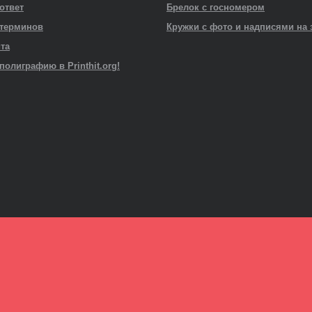
 ответ
Брелок с госномером
 терминов
Кружки с фото и надписями на 
йта
полиграфию в Printhit.org!