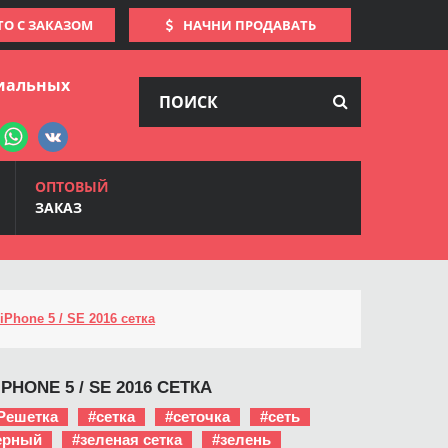
ТО С ЗАКАЗОМ
НАЧНИ ПРОДАВАТЬ
иальных
ОПТОВЫЙ
ЗАКАЗ
iPhone 5 / SE 2016 сетка
PHONE 5 / SE 2016 СЕТКА
Решетка
#сетка
#сеточка
#сеть
ерный
#зеленая сетка
#зелень