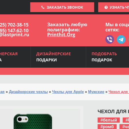
ЗАКАЗАТЬ ЗВОНОК
УЗНАТЬ Ч
Заказать любую
Мы в соц
925) 702-38-15
полиграфию:
сетях:
495) 147-62-10
@lastprint.ru
Printhit.Org
НЕРСКАЯ
ДИЗАЙНЕРСКИЕ
ПОДОБРАТЬ
А
ПОДАРКИ
ПОДАРОК
ная
»
Дизайнерские чехлы
»
Чехлы для Apple
»
Мужские
»
Чехол для 
ЧЕХОЛ ДЛЯ I
#белый
#
#ромб
#ч