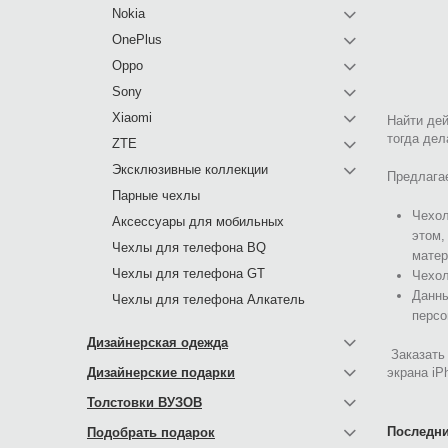
Nokia
OnePlus
Oppo
Sony
Xiaomi
Найти дей
тогда дел
ZTE
Эксклюзивные коллекции
Предлагае
Парные чехлы
Чехол
Аксессуары для мобильных
этом,
Чехлы для телефона BQ
матер
Чехлы для телефона GT
Чехол
Данны
Чехлы для телефона Алкатель
персо
Дизайнерская одежда
Заказать 
Дизайнерские подарки
экрана iP
Толстовки ВУЗОВ
Последни
Подобрать подарок