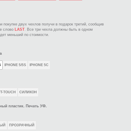
ри покупке двух чехлов получи в подарок третий, сообщив
ое слово
LAST
. Все три чехла должны быть в одном
идет меньший по стоимости.
а
6
IPHONE 5/5S
IPHONE 5C
FT-TOUCH
СИЛИКОН
ный пластик. Печать УФ.
ЛЫЙ
ПРОЗРАЧНЫЙ