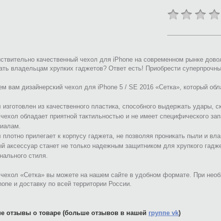
ствительно качественный чехол для iPhone на современном рынке дово
ать владельцам хрупких гаджетов? Ответ есть! Приобрести суперпрочный
м вам дизайнерский чехол для iPhone 5 / SE 2016 «Сетка», который об
 изготовлен из качественного пластика, способного выдержать удары, с
 чехол обладает приятной тактильностью и не имеет специфического за
иалам.
 плотно прилегает к корпусу гаджета, не позволяя проникать пыли и вла
й аксессуар станет не только надежным защитником для хрупкого гадж
нального стиля.
чехол «Сетка» вы можете на нашем сайте в удобном формате. При необ
hone и доставку по всей территории России.
е отзывы о товаре (больше отзывов в нашей
группе vk
)